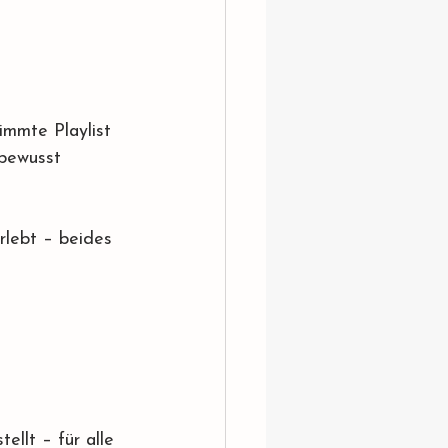
immte Playlist 
 bewusst 
rlebt – beides 
ellt – für alle 