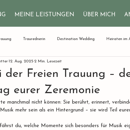
NG
MEINE LEISTUNGEN
ÜBER MICH
A
rauung
Traurednerin
Destination Wedding
Heiraten im 
etter
12. Aug. 2025
2 Min. Lesezeit
i der Freien Trauung – d
ag eurer Zeremonie
e manchmal nicht können: Sie berührt, erinnert, verbinde
Musik mehr sein als ein Hintergrund – sie wird Teil eure
fährst du, welche Momente sich besonders für Musik eig