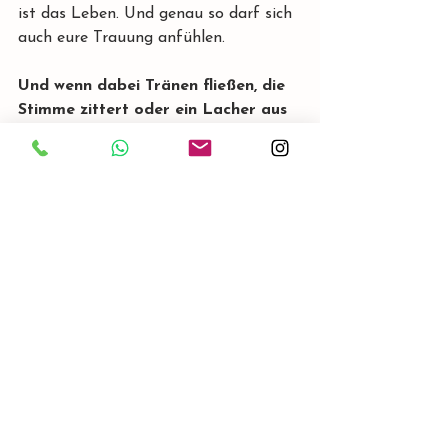
ist das Leben. Und genau so darf sich 
auch eure Trauung anfühlen.
Und wenn dabei Tränen fließen, die 
Stimme zittert oder ein Lacher aus 
dem Bauch kommt, dann weiß ich: 
Wir haben alles richtig gemacht.
Hier findet ihr Eindrücke einer Freien 
Trauung mit mir: 
https://www.instagram.com/trauredner
in_carolin
Schickt mir gerne eine unverbindliche Anfrage
Freie Trauung
Hochzeit
Trauung
Emotionen
Gefühle
Freie Trauung