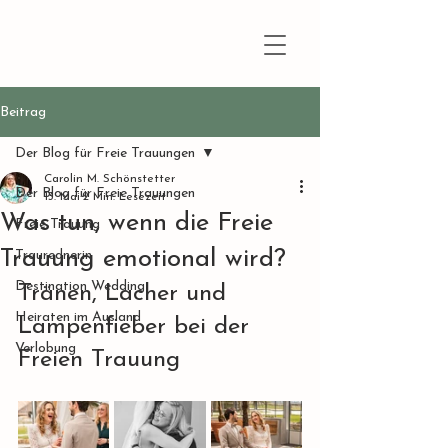
Beitrag
Der Blog für Freie Trauungen
Carolin M. Schönstetter
Der Blog für Freie Trauungen
13. Mai
2 Min. Lesezeit
Was tun, wenn die Freie
Freie Trauung
Trauung emotional wird?
Traurednerin
Destination Wedding
Tränen, Lacher und 
Heiraten im Ausland
Lampenfieber bei der 
Verlobung
Freien Trauung