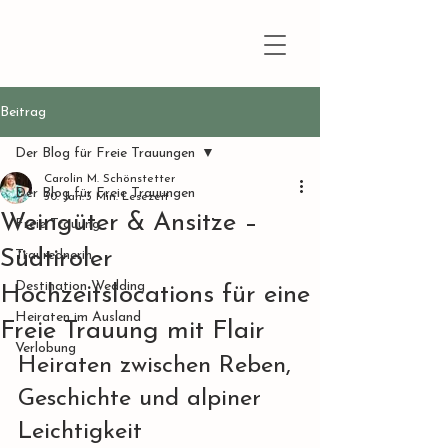
Beitrag
Der Blog für Freie Trauungen
Carolin M. Schönstetter
Der Blog für Freie Trauungen
30. Jan.
3 Min. Lesezeit
Weingüter & Ansitze –
Freie Trauung
Südtiroler
Traurednerin
Destination Wedding
Hochzeitslocations für eine
Heiraten im Ausland
Freie Trauung mit Flair
Verlobung
Heiraten zwischen Reben, 
Geschichte und alpiner 
Leichtigkeit