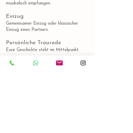
musikalisch empfangen.
Einzug
Gemeinsamer Einzug oder klassischer
Einzug eines Partners.
Persönliche Traurede
Eure Geschichte steht im Mittelpunkt.
Individuelles Ritual
Beispielsweise:
Sandritual
Zeitkapsel
Wunschritual
Familienritual mit Kindern
Eheversprechen
Wenn ihr möchtet, integriert ihr persönliche
Worte füreinander.