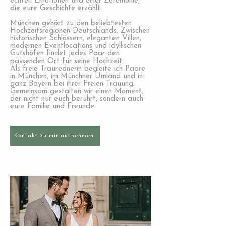
echten Emotionen und einer Zeremonie,
die eure Geschichte erzählt.
München gehört zu den beliebtesten
Hochzeitsregionen Deutschlands. Zwischen
historischen Schlössern, eleganten Villen,
modernen Eventlocations und idyllischen
Gutshöfen findet jedes Paar den
passenden Ort für seine Hochzeit.
Als freie Traurednerin begleite ich Paare
in München, im Münchner Umland und in
ganz Bayern bei ihrer Freien Trauung.
Gemeinsam gestalten wir einen Moment,
der nicht nur euch berührt, sondern auch
eure Familie und Freunde.
Kontakt zu mir aufnehmen